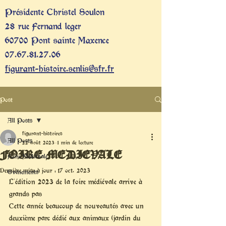
Présidente Christel Soulon
28 rue Fernand leger
60700 Pont sainte Maxence
07.67.81.27.06
figurant-histoire.senlis@sfr.fr
Post
All Posts
figurant-histoires
All Posts
22 août 2023
1 min de lecture
FOIRE MEDIEVALE
Foire Médiévale
Dernière mise à jour :
17 oct. 2023
Evènements
L'édition 2023 de la foire médiévale arrive à 
grands pas 
Cette année beaucoup de nouveautés avec un 
deuxième parc dédié aux animaux (jardin du 