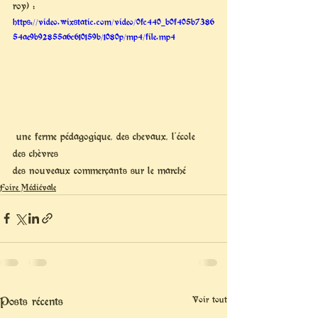
roy) :
https://video.wixstatic.com/video/0fc440_b0f405b7386
54ae9b92855a6c610159b/1080p/mp4/file.mp4
 une ferme pédagogique, des chevaux, l'école 
des chèvres
des nouveaux commerçants sur le marché
Foire Médiévale
Posts récents
Voir tout